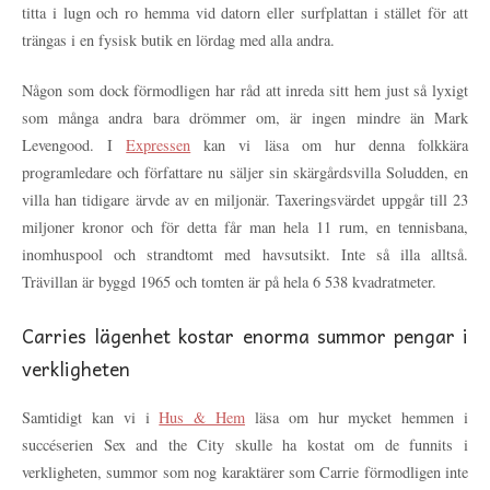
titta i lugn och ro hemma vid datorn eller surfplattan i stället för att
trängas i en fysisk butik en lördag med alla andra.
Någon som dock förmodligen har råd att inreda sitt hem just så lyxigt
som många andra bara drömmer om, är ingen mindre än Mark
Levengood. I
Expressen
kan vi läsa om hur denna folkkära
programledare och författare nu säljer sin skärgårdsvilla Soludden, en
villa han tidigare ärvde av en miljonär. Taxeringsvärdet uppgår till 23
miljoner kronor och för detta får man hela 11 rum, en tennisbana,
inomhuspool och strandtomt med havsutsikt. Inte så illa alltså.
Trävillan är byggd 1965 och tomten är på hela 6 538 kvadratmeter.
Carries lägenhet kostar enorma summor pengar i
verkligheten
Samtidigt kan vi i
Hus & Hem
läsa om hur mycket hemmen i
succéserien Sex and the City skulle ha kostat om de funnits i
verkligheten, summor som nog karaktärer som Carrie förmodligen inte