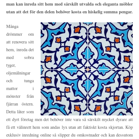
man kan inreda sitt hem med särskilt utvalda och eleganta möbler
utan att det för den delen behöver kosta en hiskelig summa pengar.
Många
drömmer om
att renovera sitt
hem, inreda det
med sobra
tyger,
oljemålningar
och tunga
mattor i
mönster från
fjärran östern.
Detta låter som
ett dyrt företag men det behöver inte vara så särskilt mycket dyrare att
få ett välinrett hem som andas lyx utan att faktiskt kosta skjortan. Köp
exklusiv inredning online så slipper du omkostnader och kan dessutom