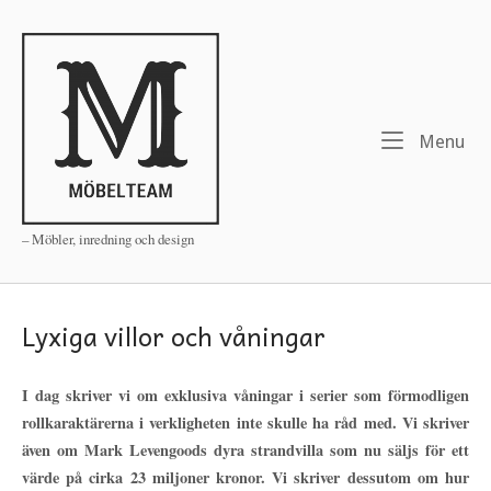
Skip
to
Home
content
Me
Menu
– Möbler, inredning och design
Lyxiga villor och våningar
I dag skriver vi om exklusiva våningar i serier som förmodligen
rollkaraktärerna i verkligheten inte skulle ha råd med. Vi skriver
även om Mark Levengoods dyra strandvilla som nu säljs för ett
värde på cirka 23 miljoner kronor. Vi skriver dessutom om hur